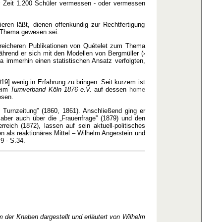
er Zeit 1.200 Schüler vermessen - oder vermessen
ieren läßt, dienen offenkundig zur Rechtfertigung
 Thema gewesen sei.
greicheren Publikationen von Quételet zum Thema
ährend er sich mit den Modellen von Bergmüller (
›
 ja immerhin einen statistischen Ansatz verfolgten,
019] wenig in Erfahrung zu bringen. Seit kurzem ist
beim
Turnverband Köln 1876 e.V.
auf dessen
home
esen.
 Turnzeitung” (1860, 1861). Anschließend ging er
 aber auch über die „Frauenfrage” (1879) und den
reich (1872), lassen auf sein aktuell-politisches
en als reaktionäres Mittel – Wilhelm Angerstein und
9 - S.34.
der Knaben dargestellt und erläutert von Wilhelm