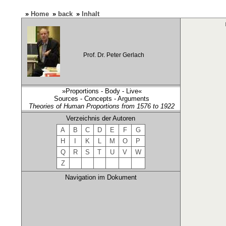
»
Home
»
back
»
Inhalt
Prof. Dr. Peter Gerlach
»Proportions - Body - Live«
Sources - Concepts - Arguments
Theories of Human Proportions from 1576 to 1922
Verzeichnis der Autoren
A
B
C
D
E
F
G
H
I
K
L
M
O
P
Q
R
S
T
U
V
W
Z
Navigation im Dokument