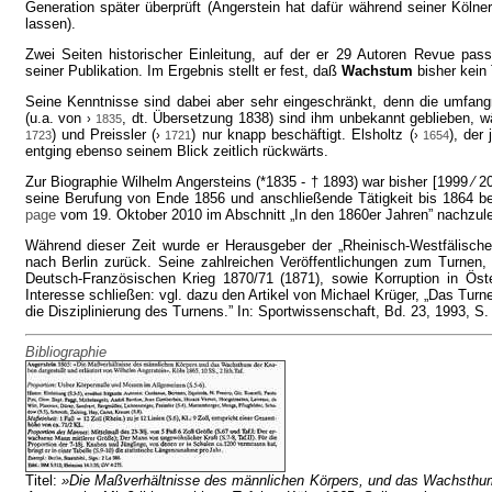
Generation später überprüft (Angerstein hat dafür während seiner Köln
lassen).
Zwei Seiten historischer Einleitung, auf der er 29 Autoren Revue pass
seiner Publikation. Im Ergebnis stellt er fest, daß
Wachstum
bisher kein
Seine Kenntnisse sind dabei aber sehr eingeschränkt, denn die umfan
(u.a. von
, dt. Übersetzung 1838) sind ihm unbekannt geblieben, w
›
1835
) und Preissler (
) nur knapp beschäftigt. Elsholtz (
), der
1723
›
1721
›
1654
entging ebenso seinem Blick zeitlich rückwärts.
Zur Biographie Wilhelm Angersteins (*1835 - † 1893) war bisher [1999 ⁄ 2
seine Berufung von Ende 1856 und anschließende Tätigkeit bis 1864 
page
vom 19. Oktober 2010 im Abschnitt „In den 1860er Jahren” nachzul
Während dieser Zeit wurde er Herausgeber der „Rheinisch-Westfälische
nach Berlin zurück. Seine zahlreichen Veröffentlichungen zum Turnen,
Deutsch-Französischen Krieg 1870/71 (1871), sowie Korruption in Öster
Interesse schließen: vgl. dazu den Artikel von Michael Krüger, „Das Turn
die Disziplinierung des Turnens.” In: Sportwissenschaft, Bd. 23, 1993, S. 
Bibliographie
Titel:
»Die Maßverhältnisse des männlichen Körpers, und das Wachsthum 