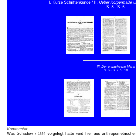
I. Kurze Schriftenkunde / II.
Ueber Körpermaße u
S. 3 - S. 5.
III. Der erwachsene Mann
S. 6 - S. 7, S. 10
Kommentar
Was Schadow
vorgelegt hatte wird hier aus anthropometrischer 
›
1834