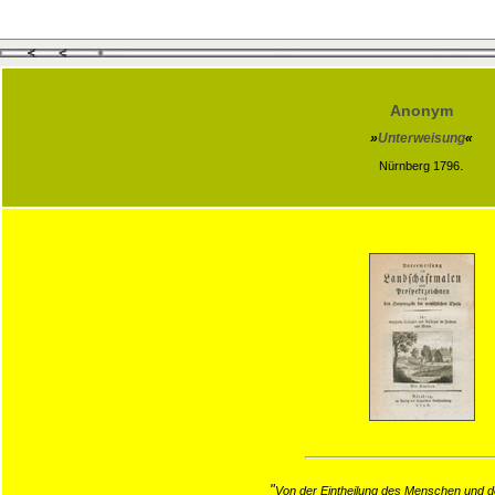
Anonym
»
Unterweisung
«
.
Nürnberg 1796
"
Von der Eintheilung des Menschen und d