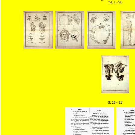
Taf. I. - VI.
S. 28 - 31