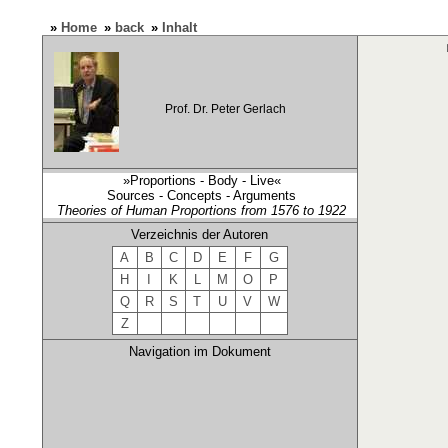
»
Home
»
back
»
Inhalt
Prof. Dr. Peter Gerlach
»Proportions - Body - Live«
Sources - Concepts - Arguments
Theories of Human Proportions from 1576 to 1922
Verzeichnis der Autoren
A
B
C
D
E
F
G
H
I
K
L
M
O
P
Q
R
S
T
U
V
W
Z
Navigation im Dokument