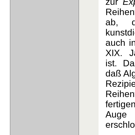
Ex
zur
Reihen
ab, d
kunstdi
auch i
XIX. J
ist. D
daß Alg
Rezipie
Reihen
fertig
Auge 
erschl