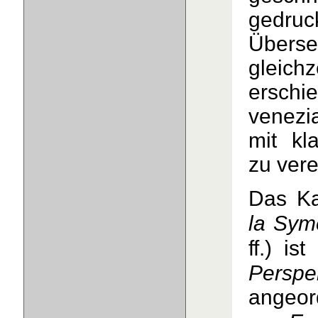
gedru
Übers
gleichz
erschi
venezi
mit kl
zu vere
Das Ka
la Sym
ff.) i
Perspe
angeor