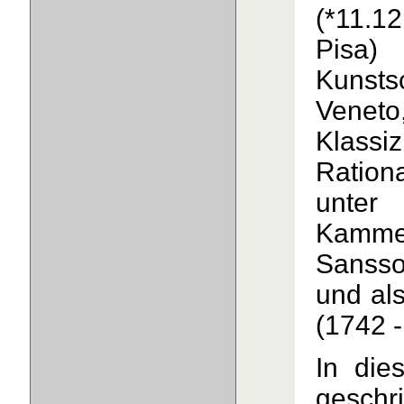
(*11.1
Pisa
Kunsts
Venet
Klas
Ration
unter
Kammer
Sansso
und al
(1742 -
In die
geschr