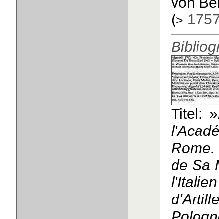
von Ber
(
175
>
Bibliog
Titel: »
l'Aca
Rome. 
de Sa 
l'Ital
d'Artil
Pologn