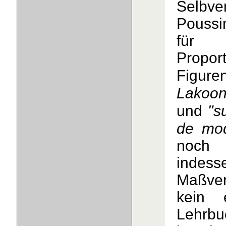
Selbve
Poussi
für
Propor
Figur
Lakoo
"s
und
de mod
noch 
indess
Maßver
kein 
Lehrbu