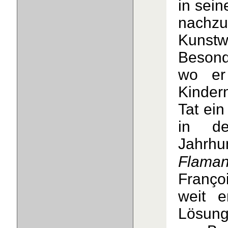
in sein
nachz
Kunstw
Besonde
wo er
Kinder
Tat ein
in de
Jahrhu
Flaman
Franço
weit e
Lösung