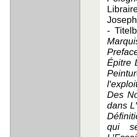
Libra
Joseph
- Titel
Marqu
Prefac
Épitre 
Peintur
l′exploi
Des No
dans L′
Défini
qui s