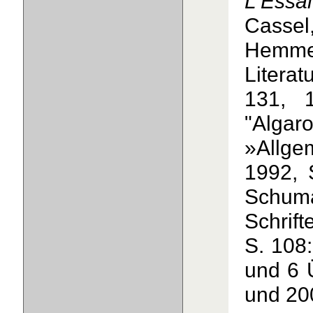
L′Essai
Casse
Hemmer
Literat
131, 
"Alga
»Allgem
1992, 
Schum
Schrif
S. 108
und 6 
und 20