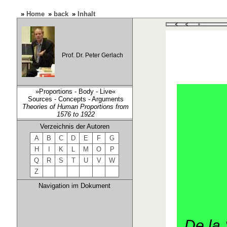
»
Home
»
back
»
Inhalt
Prof. Dr. Peter Gerlach
»Proportions - Body - Live«
Sources - Concepts - Arguments
Theories of Human Proportions from
1576 to 1922
Verzeichnis der Autoren
A
B
C
D
E
F
G
H
I
K
L
M
O
P
Q
R
S
T
U
V
W
Z
Navigation im Dokument
De la 