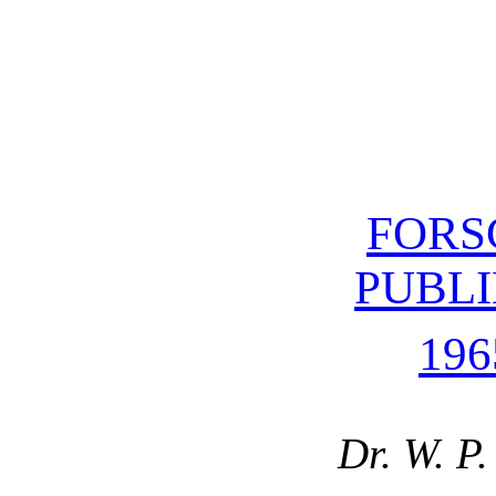
FORS
PUBL
196
Dr. W. P